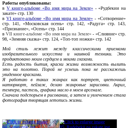
Работы опубликованы:
в
V книге-альбоме «Во имя мира на Земле»
- «Рудбекии на
закате» стр. 130
в
VI книге-альбоме «Во имя мира на Земле»
- «Сотворение»
стр. 141, «Московская осень» стр. 142, «Радуга» стр. 143,
«Признание», «Осень» стр. 144
в
VII книге-альбоме «Во имя мира на Земле»
- «Слияние» стр.
98, «Зимняя сказка» стр. 124, «Топ-топ ножки» стр. 142
Мой стиль лежит между классическими приемами
изобразительного искусства и наивной техники. Это
продиктовано моим сердцем и моими глазами.
Есть радость бытия, краски жизни возможность вылить
это на полотно. Порой не уснешь пока не расскажешь
увиденное красками.
Я работаю в таких жанрах как портрет, цветочный
натюрморт, пейзаж, делаю жанровые зарисовки. Акрил,
темпера, пастель, графика масло в моем арсенале.
Сначала подспорьем в рисовании, а затем и увлечением стала
фотография творящая летопись жизни.