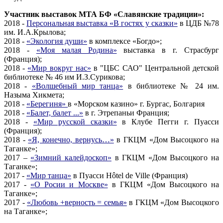
Участник выставок МТА БФ «Славянские традиции»:
2018 -
Персональная выставка «В гостях у сказки»
в ЦДБ №78
им. И.А.Крылова;
2018 -
«Экология души»
в комплексе «Богдо»;
2018 -
«Моя малая Родина»
выставка в г. Страсбург
(Франция);
2018 -
«Мир вокруг нас»
в "ЦБС САО" Центральной детской
библиотеке № 46 им И.З.Сурикова;
2018 -
«Волшебный мир танца»
в библиотеке № 24 им.
Назыма Хикмета;
2018 -
«Берегиня»
в «Морском казино» г. Бургас, Болгария
2018 -
«Балет, балет ...»
в г. Этрепаньи Франция;
2018 -
«Мир русской сказки»
в Клубе Пегги г. Пуасси
(Франция);
2018 -
«Я, конечно, вернусь…»
в ГКЦМ «Дом Высоцкого на
Таганке»;
2017 –
«Зимний калейдоскоп»
в ГКЦМ «Дом Высоцкого на
Таганке»;
2017 -
«Мир танца»
в Пуасси Hôtel de Ville (Франция)
2017 -
«О Росии и Москве»
в ГКЦМ «Дом Высоцкого на
Таганке»;
2017 -
«Любовь +верность = семья»
в ГКЦМ «Дом Высоцкого
на Таганке»;