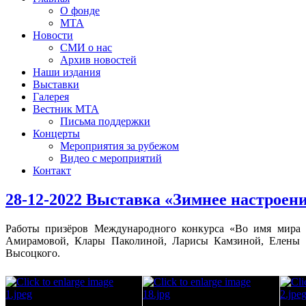
О фонде
МТА
Новости
СМИ о нас
Архив новостей
Наши издания
Выставки
Галерея
Вестник МТА
Письма поддержки
Концерты
Мероприятия за рубежом
Видео с мероприятий
Контакт
28-12-2022 Выставка «Зимнее настроен
Работы призёров Международного конкурса «Во имя мира 
Амирамовой, Клары Паколиной, Ларисы Камзиной, Елены Д
Высоцкого.