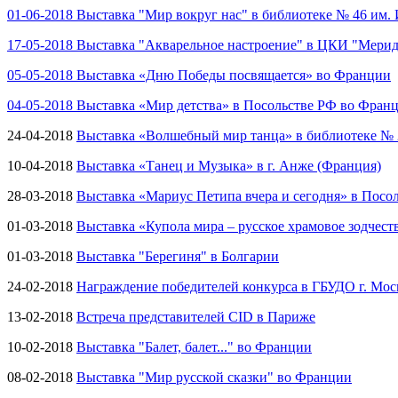
01-06-2018 Выставка "Мир вокруг нас" в библиотеке № 46 им. 
17-05-2018 Выставка "Акварельное настроение" в ЦКИ "Мери
05-05-2018 Выставка «Дню Победы посвящается» во Франции
04-05-2018 Выставка «Мир детства» в Посольстве РФ во Фран
24-04-2018
Выставка «Волшебный мир танца» в библиотеке № 
10-04-2018
Выставка «Танец и Музыка» в г. Анже (Франция)
28-03-2018
Выставка «Мариус Петипа вчера и сегодня» в Посо
01-03-2018
Выставка «Купола мира – русское храмовое зодчест
01-03-2018
Выставка "Берегиня" в Болгарии
24-02-2018
Награждение победителей конкурса в ГБУДО г. Мос
13-02-2018
Встреча представителей CID в Париже
10-02-2018
Выставка "Балет, балет..." во Франции
08-02-2018
Выставка "Мир русской сказки" во Франции