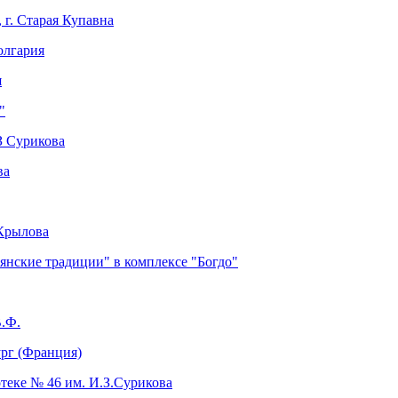
г. Старая Купавна
олгария
я
"
З Сурикова
ва
 Крылова
янские традиции" в комплексе "Богдо"
В.Ф.
ург (Франция)
теке № 46 им. И.З.Сурикова