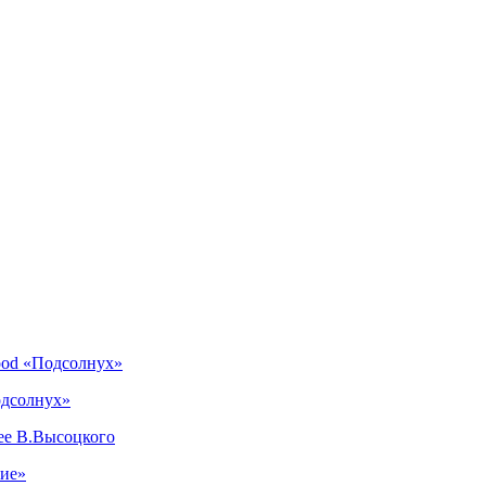
ood «Подсолнух»
одсолнух»
ее В.Высоцкого
ние»