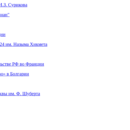
И.З. Сурикова
диан"
ции
24 им. Назыма Хикмета
льстве РФ во Франции
во» в Болгарии
квы им. Ф. Шуберта