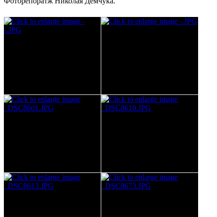
Фоторепоратж Николая Демчука.