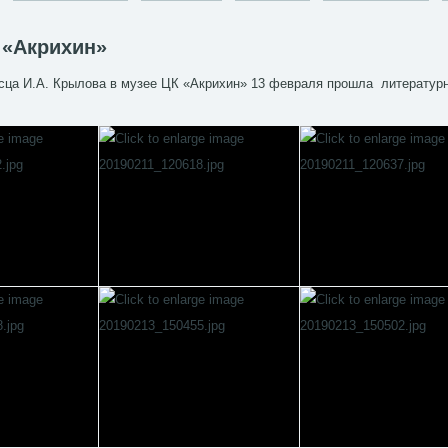
 «Акрихин»
сца И.А. Крылова в музее ЦК «Акрихин» 13 февраля прошла литературн