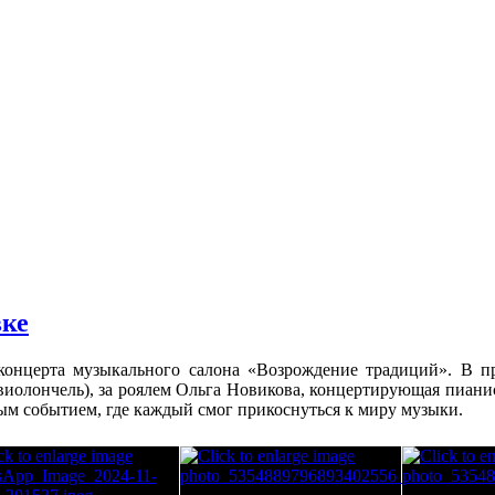
вке
нцерта музыкального салона «Возрождение традиций». В про
иолончель), за роялем Ольга Новикова, концертирующая пианис
м событием, где каждый смог прикоснуться к миру музыки.