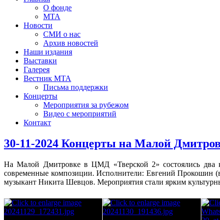
О фонде
МТА
Новости
СМИ о нас
Архив новостей
Наши издания
Выставки
Галерея
Вестник МТА
Письма поддержки
Концерты
Мероприятия за рубежом
Видео с мероприятий
Контакт
30-11-2024 Концерты на Малой Дмитро
На Малой Дмитровке в ЦМД «Тверской 2» состоялись два ко
современные композиции. Исполнители: Евгений Прокошин (в
музыкант Никита Шевцов. Мероприятия стали ярким культурны