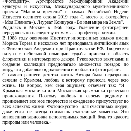
«Фотоцентр», Арт-проектов Международной Академии
культуры и искусства, Международного мультимедийного
проекта “Машина времени” в рамках Российской Недели
Искусств осеннего сезона 2019 года (1 место за фотоработу
«Моя Планета»), Лауреат Конкурса «Во имя мира на Земле”.
Родилась в Москве в 1966 году. Увлечение фотографией
передалось по наследству от мамы… профессора химии.
В 1988 году окончила Институт иностранных языков имени
Мориса Тореза и несколько лет преподавала английский язык
в Финансовой Академии при Правительстве РФ. Творческая
натура с небольшой помощью судьбы привела в область
флористики и интерьерного декора. Руководство закупками и
создание коллекций предполагало множество поездок по
миру, что добавляло вдохновения и в области фотографии.
С самого раннего детства жизнь Автора была неразрывно
связана с Крымом, любовь к которому пронесла через всю
жизнь. На вопрос, кем себя ощущает, отвечает так: "Я -
Крымская москвичка или Московская крымчанка греческого
происхождения. Поэтому любовь к своему родному и
пронизывает все мое творчество и ежедневно присутствует во
всех аспектах жизни. Фотоискусство - для счастливых людей,
даже если не всегда снимаешь счастливые моменты. Это
мгновенная зарисовка неповторимых эмоций, будь то красота
природы или человека.»