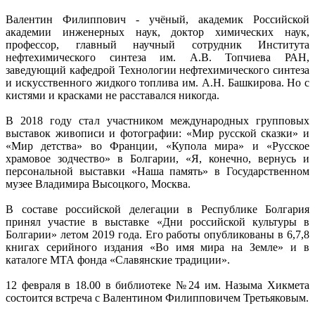
Валентин Филиппович - учёный, академик Российской
академии инженерных наук, доктор химических наук,
профессор, главный научный сотрудник Института
нефтехимического синтеза им. А.В. Топчиева РАН,
заведующий кафедрой Технологии нефтехимического синтеза
и искусственного жидкого топлива им. А.Н. Башкирова. Но с
кистями и красками не расставался никогда.
В 2018 году стал участником международных групповых
выставок живописи и фотографии: «Мир русской сказки» и
«Мир детства» во Франции, «Купола мира» и «Русское
храмовое зодчество» в Болгарии, «Я, конечно, вернусь и
персональной выставки «Наша память» в Государственном
музее Владимира Высоцкого, Москва.
В составе российской делегации в Республике Болгария
принял участие в выставке «Дни российской культуры в
Болгарии» летом 2019 года. Его работы опубликованы в 6,7,8
книгах серийного издания «Во имя мира на Земле» и в
каталоге МТА фонда «Славянские традиции».
12 февраля в 18.00 в библиотеке №24 им. Назыма Хикмета
состоится встреча с Валентином Филипповичем Третьяковым.