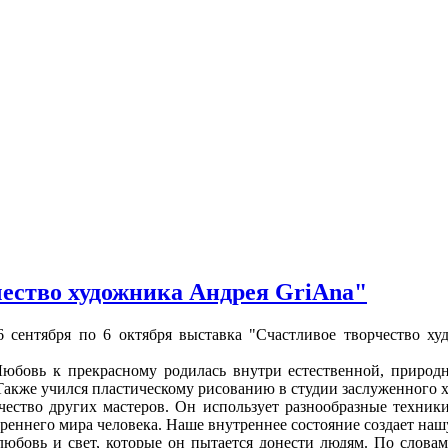
чество художника Андрея GriAna"
6 сентября по 6 октября выставка "Счастливое творчество х
Любовь к прекрасному родилась внутри естественной, природ
 Также учился пластическому рисованию в студии заслуженного
чество других мастеров. Он использует разнообразные техник
еннего мира человека. Наше внутреннее состояние создает нашу
любовь и свет, которые он пытается донести людям. По словам