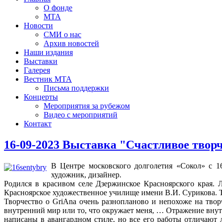
О фонде
МТА
Новости
СМИ о нас
Архив новостей
Наши издания
Выставки
Галерея
Вестник МТА
Письма поддержки
Концерты
Мероприятия за рубежом
Видео с мероприятий
Контакт
16-09-2023 Выставка "Счастливое твор
В Центре московского долголетия «Сокол» c 1
художник, дизайнер.
Родился в красивом селе Дзержинское Красноярского края. 
Красноярское художественное училище имени В.И. Сурикова.
Творчество о GriАnа очень разнопланово и непохоже на твор
внутренний мир или то, что окружает меня, … Отражение внутр
написаны в авангардном стиле, но все его работы отличают 