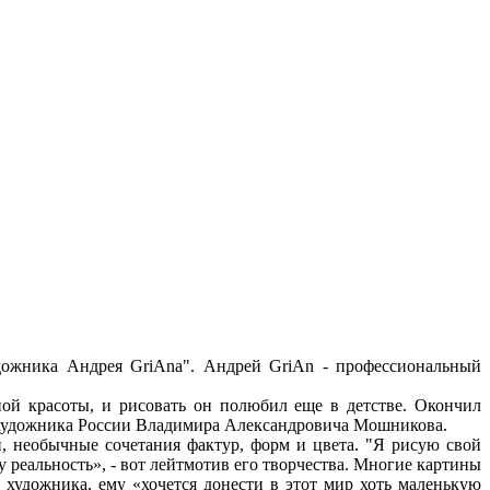
удожника Андрея GriAna". Андрей GriАn - профессиональный
ной красоты, и рисовать он полюбил еще в детстве. Окончил
 художника России Владимира Александровича Мошникова.
и, необычные сочетания фактур, форм и цвета. "Я рисую свой
 реальность», - вот лейтмотив его творчества. Многие картины
 художника, ему «хочется донести в этот мир хоть маленькую