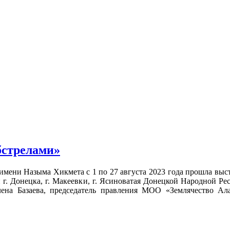
бстрелами»
ени Назыма Хикмета с 1 по 27 августа 2023 года прошла выст
 г. Донецка, г. Макеевки, г. Ясиноватая Донецкой Народной 
лена Базаева, председатель правления МОО «Землячество А