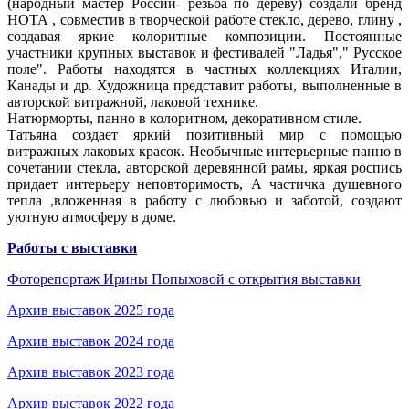
(народный мастер России- резьба по дереву) создали бренд
НОТА , совместив в творческой работе стекло, дерево, глину ,
создавая яркие колоритные композиции. Постоянные
участники крупных выставок и фестивалей "Ладья"," Русское
поле". Работы находятся в частных коллекциях Италии,
Канады и др. Художница представит работы, выполненные в
авторской витражной, лаковой технике.
Натюрморты, панно в колоритном, декоративном стиле.
Татьяна создает яркий позитивный мир с помощью
витражных лаковых красок. Необычные интерьерные панно в
сочетании стекла, авторской деревянной рамы, яркая роспись
придает интерьеру неповторимость, А частичка душевного
тепла ,вложенная в работу с любовью и заботой, создают
уютную атмосферу в доме.
Работы с выставки
Фоторепортаж Ирины Попыховой с открытия выставки
Архив выставок 2025 года
Архив выставок 2024 года
Архив выставок 2023 года
Архив выставок 2022 года