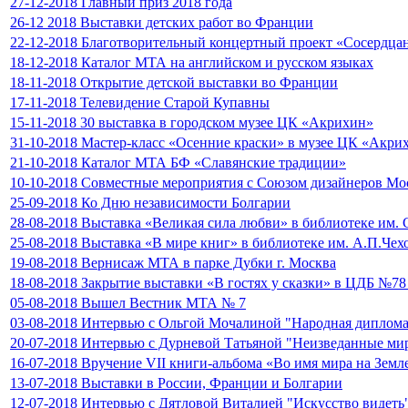
27-12-2018 Главный приз 2018 года
26-12 2018 Выставки детских работ во Франции
22-12-2018 Благотворительный концертный проект «Сосердца
18-12-2018 Каталог МТА на английском и русском языках
18-11-2018 Открытие детской выставки во Франции
17-11-2018 Телевидение Старой Купавны
15-11-2018 30 выставка в городском музее ЦК «Акрихин»
31-10-2018 Мастер-класс «Осенние краски» в музее ЦК «Акри
21-10-2018 Каталог МТА БФ «Славянские традиции»
10-10-2018 Совместные мероприятия с Союзом дизайнеров М
25-09-2018 Ко Дню независимости Болгарии
28-08-2018 Выставка «Великая сила любви» в библиотеке им. 
25-08-2018 Выставка «В мире книг» в библиотеке им. А.П.Чех
19-08-2018 Вернисаж МТА в парке Дубки г. Москва
18-08-2018 Закрытие выставки «В гостях у сказки» в ЦДБ №7
05-08-2018 Вышел Вестник МТА № 7
03-08-2018 Интервью с Ольгой Мочалиной "Народная диплома
20-07-2018 Интервью с Дурневой Татьяной "Неизведанные ми
16-07-2018 Вручение VII книги-альбома «Во имя мира на Земл
13-07-2018 Выставки в России, Франции и Болгарии
12-07-2018 Интервью с Дятловой Виталией "Искусство видеть