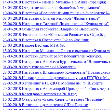
14-04-2018 Выставка «Танец и Музыка» в г. Анже (Франция)
13-04-2018 Открытие выставки "Волшебный мир танцев"
10-04-2018 Выставка «Волшебный мир танца» в библиотеке №
08-04-2018 Интервью с Ольгой Репиной "Жизнь в танце"
05-04-2018 Интервью с Татьяной Лихвинцевой "Купола мира"
01-04-2018 Осмысляя творчество Владимира Высоцкого…
29-03-2018 Фото выставка «Моя малая Родина» в г. Страсбург
28-03-2018 Выставка в Посольстве РФ во Франции
23-03-2018 Вышел Вестник МТА №6
15-03-2018 Интервью Мочалиной Ольги о выставке «Купола мир
12-03-2018 Выставки детских работ победителей конкурса
03-03-2018 Интервью с Алексеем Буртасенковым "Я, конечно, 
01-03-2018 Открытие выставки в Болгарии
28-02-2018 Интервью с Владимиром Комаровым "Поэзия сквоз
24-02-2018 Награждение победителей конкурса в ГБУДО г. Мо
22-02-2018 Хэппенинг в ГБУДО г. Москвы им. Ф. Шуберта
20-02-2018 Интревью с Александрой Прохоровой "Связь через 
19-02-2018 Календарь выставок на 2018 год
16-02-2018 О выставке «Балет, балет…» в газете "Etrepagny"
13-02-2018 Встреча представителей CID в Париже