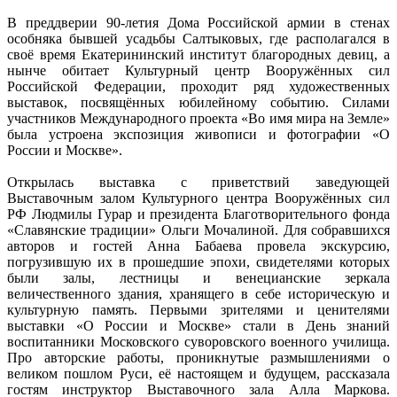
В преддверии 90-летия Дома Российской армии в стенах
особняка бывшей усадьбы Салтыковых, где располагался в
своё время Екатерининский институт благородных девиц, а
нынче обитает Культурный центр Вооружённых сил
Российской Федерации, проходит ряд художественных
выставок, посвящённых юбилейному событию. Силами
участников Международного проекта «Во имя мира на Земле»
была устроена экспозиция живописи и фотографии «О
России и Москве».
Открылась выставка с приветствий заведующей
Выставочным залом Культурного центра Вооружённых сил
РФ Людмилы Гурар и президента Благотворительного фонда
«Славянские традиции» Ольги Мочалиной. Для собравшихся
авторов и гостей Анна Бабаева провела экскурсию,
погрузившую их в прошедшие эпохи, свидетелями которых
были залы, лестницы и венецианские зеркала
величественного здания, хранящего в себе историческую и
культурную память. Первыми зрителями и ценителями
выставки «О России и Москве» стали в День знаний
воспитанники Московского суворовского военного училища.
Про авторские работы, проникнутые размышлениями о
великом пошлом Руси, её настоящем и будущем, рассказала
гостям инструктор Выставочного зала Алла Маркова.