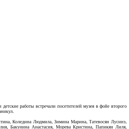
 детские работы встречали посетителей музея в фойе второго
аникул.
нтина, Коледина Людмила, Зимина Марина, Татевосян Лусинэ,
лия, Бакунина Анастасия, Морева Кристина, Папикян Лиля,