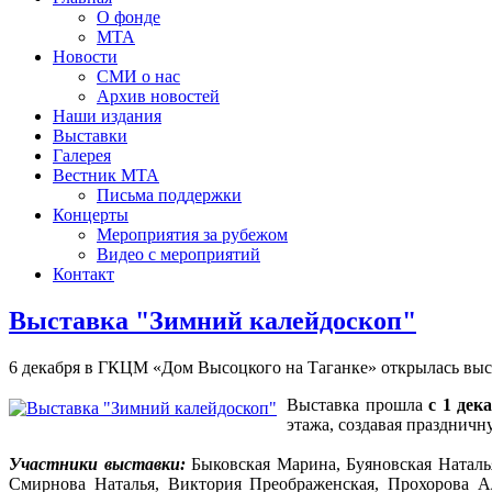
О фонде
МТА
Новости
СМИ о нас
Архив новостей
Наши издания
Выставки
Галерея
Вестник МТА
Письма поддержки
Концерты
Мероприятия за рубежом
Видео с мероприятий
Контакт
Выставка "Зимний калейдоскоп"
6 декабря в ГКЦМ «Дом Высоцкого на Таганке» открылась выс
Выставка прошла
с 1 дек
этажа, создавая празднич
Участники выставки:
Быковская Марина, Буяновская Наталья
Смирнова Наталья, Виктория Преображенская, Прохорова Ал