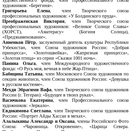
художественного фонда, член Профессионального союза
художников: «Берегиня».
Григорьева Елена
, член Творческого союза
профессиональных художников: «У Болдинского пруда».
Преображенская Виктория
, член Творческого союза
профессиональных художников: «Великое Солнце Славы»
(ХОРСТ), «Аматерасу» (Богиня Солнца),
«Предзнаменование».
Анненков Пётр
, заслуженный деятель культуры Республики
Узбекистан, член Союза художников России: «Добрая
принцесса», «Золотошвейка», «Капризная принцесса»,
«Золотая птица» из серии «Сказки 1001 ночь».
Панина Ольга
, член Международного художественного
фонда: «О Русь моя, вечная в небе Жар-Птица».
Бабицина Татьяна
, член Московского Союза художников по
секции живописи, член Союза художников России: «Девушка
в русском костюме».
Мехди Эбрагими Вафа
, член Творческого союза художников
России (г. Тегеран): «Будущее в твоих руках».
Васючкова Екатерина
, член Профессионального союза
художников: «Зеркало».
Евдокимова Светлана
, член Творческого союза художников
России: «Портрет Айды Хассан в мехах».
Алалыкины Александр и Оксана
, члены Российского Фото
Союза: «Чаровница. Откровение», «Царица Севера.