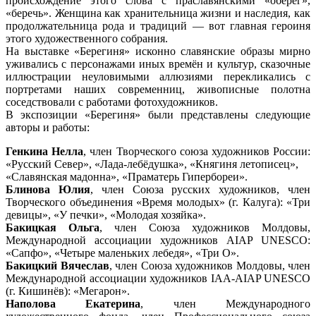
происхождение этого слова с праславянскими «оберег»,
«беречь». Женщина как хранительница жизни и наследия, как
продолжательница рода и традиций — вот главная героиня
этого художественного собрания.
На выставке «Берегиня» исконно славянские образы мирно
уживались с персонажами иных времён и культур, сказочные
иллюстрации неуловимыми аллюзиями перекликались с
портретами наших современниц, живописные полотна
соседствовали с работами фотохудожников.
В экспозиции «Берегиня» были представлены следующие
авторы и работы:
Генкина Нелла
, член Творческого союза художников России:
«Русский Север», «Лада-лебёдушка», «Княгиня летописец»,
«Славянская мадонна», «Праматерь Гипербореи».
Блинова Юлия
, член Союза русских художников, член
Творческого объединения «Время молодых» (г. Калуга): «Три
девицы», «У печки», «Молодая хозяйка».
Бакицкая Ольга
, член Союза художников Молдовы,
Международной ассоциации художников AIAP UNESCO:
«Сапфо», «Четыре маленьких лебедя», «Три О».
Бакицкий Вячеслав
, член Союза художников Молдовы, член
Международной ассоциации художников IAA-AIAP UNESCO
(г. Кишинёв): «Мегарон».
Наполова Екатерина
, член Международного