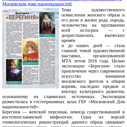
Тема художественного
осмысления женского образа и
его роли в жизни рода, народа,
человечества на протяжении
всей истосрии — с
дохристианских, языческих
времён
и до наших дней — стала
главной темой художественной
выставки, организованной
МТА летом 2016 года. Целью
экспозиции «Берегиня» стало
привлечение через современное
искусство внимания
московского зрителя к общим
корням, наследию предков и
вектору культурного развития,
основанному на славянских источниках. Экспозиция
разместилась в гостеприимных залах ГБУ «Московский Дом
национальностей».
Берегиня — женский персонаж, некогда существовавший в
восточнославянской мифологии. Одна из версий
этимологических реконструкций данного образа связывает