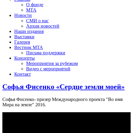
О фонде
МТА
Новости
СМИ о нас
Архив новостей
Наши издания
Выставки
Галерея
Вестник МТА
Письма поддержки
Концерты
Мероприятия за рубежом
Видео с мероприятий
Контакт
Софья Фисенко «Сердце земли моей»
Софья Фисенко- призер Международного проекта "Во имя
Мира на земле" 2016.