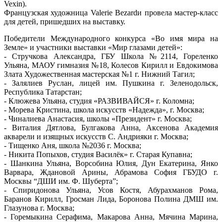
Vexin).
Французская художница Valerie Bezardи провела мастер-класс
для детей, пришедших на выставку.
Победители Международного конкурса «Во имя мира на
Земле» и участники выставки «Мир глазами детей»:
- Стручкова Александра, ГБУ Школа №2114, Гореленко
Ульяна, МАОУ гимназия №18, Колесов Кирилл и Евдокимова
Злата Художественная мастерская №1 г. Нижний Тагил;
- Залялиев Руслан, лицей им. Пушкина г. Зеленодольск,
Республика Татарстан;
- Клюжева Ульяна, студия «РАЗВИВАЙСЯ» г. Коломна;
- Морева Кристина, школа искусств «Надежда», г. Москва;
- Чиналиева Анастасия, школы «Президент» г. Москва;
- Виталия Дятлова, Булгакова Анна, Аксенова Академия
акварели и изящных искусств С. Андрияки г. Москва;
- Тищенко Аня, школа №2036 г. Москва;
- Никита Попыхов, студия Василёк» г. Старая Купавна;
- Шанкина Ульяна, Ворсобина Юлия, Дун Екатерина, Янко
Варвара, Ждановой Арины, Абрамова София ГБУДО г.
Москвы “ДШИ им. Ф. Шуберта”;
- Спиридонова Ульяна, Усов Костя, Абурахманов Рома,
Баранов Кирилл, Гросман Лида, Боронова Полина ДМШ им.
Глазунова г. Москва;
- Горемыкина Серафима, Макарова Анна, Мячина Марина,