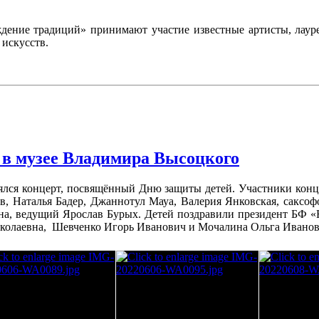
дение традиций» принимают участие известные артисты, лаур
искусств.
 в музее Владимира Высоцкого
ялся концерт, посвящённый Дню защиты детей. Участники конц
в, Наталья Бадер, Джаннотул Мауа, Валерия Янковская, саксо
а, ведущий Ярослав Бурых. Детей поздравили президент БФ 
олаевна, Шевченко Игорь Иванович и Мочалина Ольга Иванов