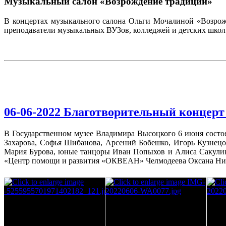
Музыкальный салон «Возрождение традиций»
В концертах музыкального салона Ольги Мочалиной «Возрож
преподаватели музыкальных ВУЗов, колледжей и детских школ 
06-06-2022 Благотворительный концерт
В Государственном музее Владимира Высоцкого 6 июня состо
Захарова, Софья Шибанова, Арсений Бобешко, Игорь Кузнецо
Мария Бурова, юные танцоры Иван Попыхов и Алиса Сакулин
«Центр помощи и развития «ОКВЕАН» Челмодеева Оксана Ник